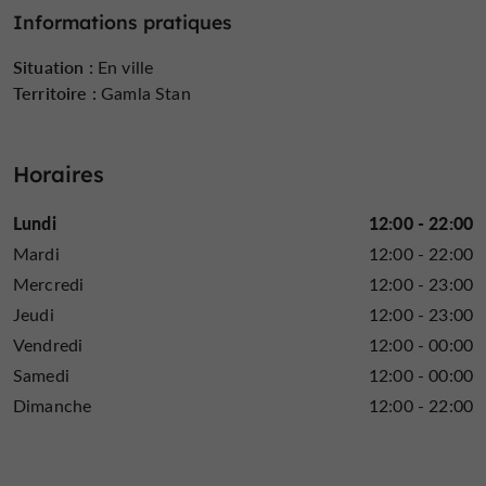
mémorable
. Que vous veniez à l'Ambassade d'Ardbeg
Informations pratiques
dégustation de whisky exclusive, un repas
pour une
raffiné ou une soirée entre amis
, c'est un lieu où la
Situation :
En ville
goût, de l'artisanat et de la communauté
passion du
est
Territoire :
Gamla Stan
toujours au cœur de nos préoccupations.
Horaires
Lundi
12:00 - 22:00
Mardi
12:00 - 22:00
Mercredi
12:00 - 23:00
Jeudi
12:00 - 23:00
Vendredi
12:00 - 00:00
Samedi
12:00 - 00:00
Dimanche
12:00 - 22:00