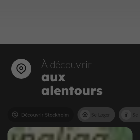
À découvrir
aux
alentours
Découvrir Stockholm
Se Loger
Se 