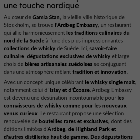
une touche nordique
Gamla Stan
Au cœur de
, la vieille ville historique de
l'Ardbeg Embassy
Stockholm, se trouve
, un restaurant
les traditions culinaires du
qui allie harmonieusement
nord de la Suède
à l'une des plus impressionnantes
collections de whisky
savoir-faire
de Suède. Ici,
culinaire
dégustations exclusives de whisky
,
et large
bières artisanales suédoises
choix de
se conjuguent
tradition et innovation
dans une atmosphère mêlant
.
le whisky single malt
Avec un concept unique célébrant
,
Islay et d'Écosse
notamment celui d'
, Ardbeg Embassy
les
est devenu une destination incontournable pour
connaisseurs de whisky comme pour les nouveaux
venus curieux
. Le restaurant propose une sélection
bouteilles rares et exclusives
renouvelée de
, dont des
Ardbeg, de Highland Park et
éditions limitées d'
d'autres distilleries haut de gamme
Des dégustations
.