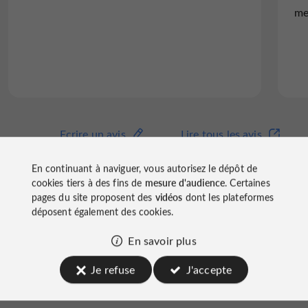
me
soir j’ai pris trio de...
Lire l'avis complet
Ecrire un avis
Lire tous les avis
Ecrire un avis
Lire tous les avis
© TripAdvisor 2026
© Google 2026
En continuant à naviguer, vous autorisez le dépôt de
cookies tiers à des fins de
mesure d'audience
. Certaines
pages du site proposent des
vidéos
dont les plateformes
Ardbeg Embassy
déposent également des cookies.
sur les réseaux
En savoir plus
Je refuse
J'accepte