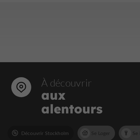
À découvrir
aux
alentours
Découvrir Stockholm
Se Loger
Se 