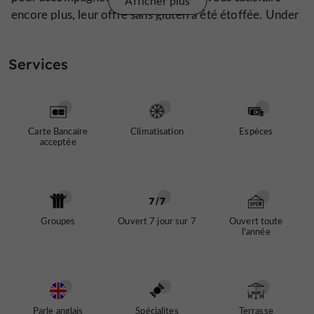
Afficher plus
encore plus, leur offre sans gluten a été étoffée. Under
Kastanjen s’engage pour une cuisine savoureuse et une
ambiance accueillante à tout moment de la journée.
Services
Info :
Envie de bruncher à Stockholm
? L’établissement
est le lieu parfait !
Carte Bancaire
Climatisation
Espèces
acceptée
Groupes
Ouvert 7 jour sur 7
Ouvert toute
l'année
Parle anglais
Spécialites
Terrasse