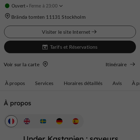
Ouvert
Ferme à 23:00
Brända tomten 11131 Stockholm
Visiter le site Internet
Tarifs et Réservations
Voir sur la carte
Itinéraire
À propos
Services
Horaires détaillés
Avis
À p
À propos
Under Kastanjen : saveurs