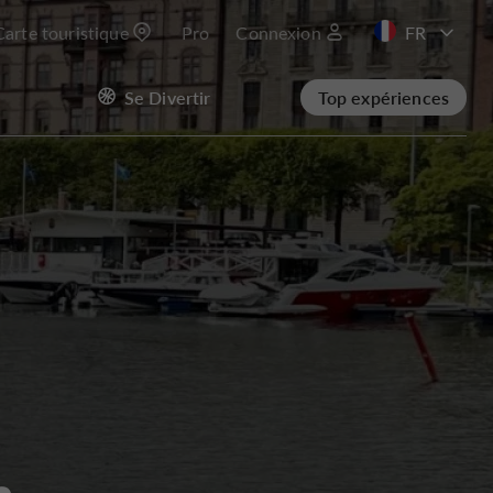
Carte touristique
Pro
Connexion
EN
Se Divertir
Top expériences