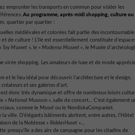
rez emprunter les transports en commun pour visiter les
Au programme, après-midi shopping, culture ou
éférences.
, quartier par quartier :
elles médiévales et colorées fait partie des incontournable
 et de culture ! L’île est essentiellement constituée d’espace
m Toy Museet
», le «
Moderna Museet
», le Musée d’archéologi
e virée shopping. Les amateurs de luxe et de mode appréci
 et le lieu idéal pour découvrir l’architecture et le design.
créateurs et ses galeries d’art.
l est donc très dynamique et offre de nombreux loisirs culture
le «
National Museum
», salle de concert… C’est également u
erciaux, comme le Mood ou le NordiskaCompaniet.
 la ville. D’élégants bâtiments abritent, entre autres, l’Hôtel
Maison de la Noblesse «
RiddarHuset
»…
te presqu’île a des airs de campagne pour les citadins de