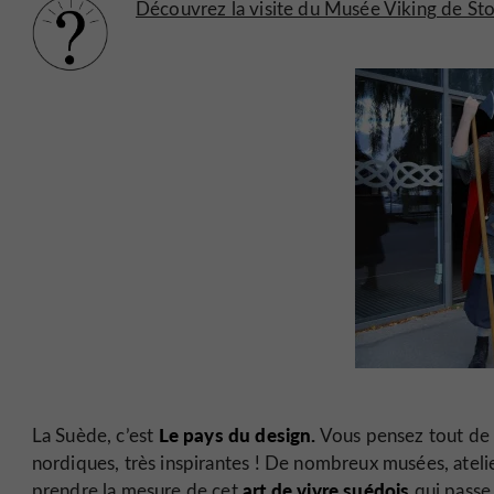
Découvrez la visite du Musée Viking de S
Le pays du design.
La Suède, c’est
Vous pensez tout de su
nordiques, très inspirantes ! De nombreux musées, atel
art de vivre suédois
prendre la mesure de cet
qui passe 