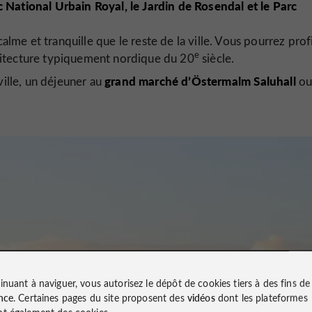
 National Urbain Royal, le Jardin de Rosendal et le Parc
 calme et tranquille que le reste de la ville. Vous pourrez prof
e
chitecture typiquement nordique du 20
siècle.
grand marché d’
Östermalm Saluhall
ville, un déjeuner au
o
inuant à naviguer, vous autorisez le dépôt de cookies tiers à des fins d
nce
. Certaines pages du site proposent des
vidéos
dont les plateformes
t également des cookies.