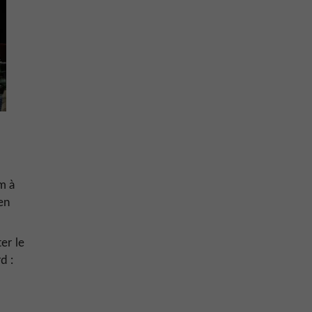
m à
en
er le
d :