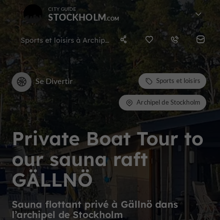
CITY GUIDE
STOCKHOLM
Sports et loisirs à Archipel de Stockholm
Se Divertir
Sports et loisirs
Archipel de Stockholm
Private Boat Tour to
our sauna raft
GÄLLNÖ
Sauna flottant privé à Gällnö dans
l’archipel de Stockholm