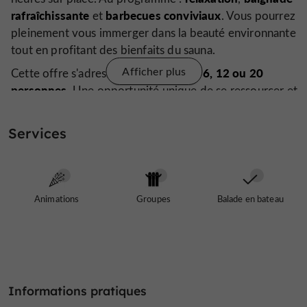
rafraîchissante
barbecues conviviaux
et
. Vous pourrez
pleinement vous immerger dans la beauté environnante
tout en profitant des bienfaits du sauna.
Afficher plus
groupes de 6, 12 ou 20
Cette offre s'adresse aux
personnes
. Une opportunité unique de se ressourcer et
de vivre dans l'archipel de Stockholm d'une manière
inoubliable.
Services
déplacements en bateau privé
Info : pour des
, faites
également appel à Gustavus Taxiboats & Events
Stockholm.
Animations
Groupes
Balade en bateau
Informations pratiques