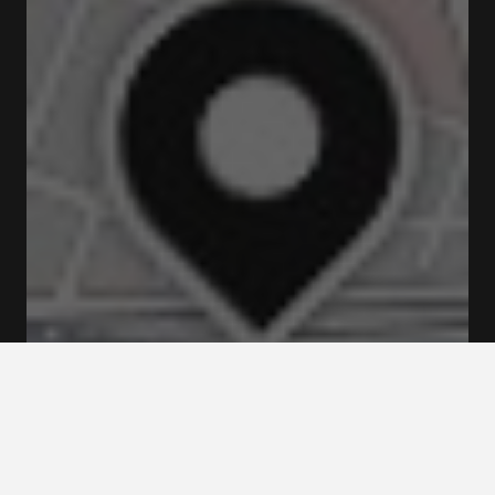
Ouvert
Ferme à 00:00
Strandvägskajen 21 gate i 114 56 STOCKHOLM
Tarifs et Réservations