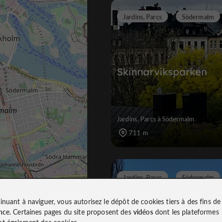
Jardins, Parcs
Södermalm
Skinnarviks­parken
Jardins, Parcs à Södermalm
711 m
Jardins, Parcs
Södermalm
inuant à naviguer, vous autorisez le dépôt de cookies tiers à des fins d
nce
. Certaines pages du site proposent des
vidéos
dont les plateformes
t également des cookies.