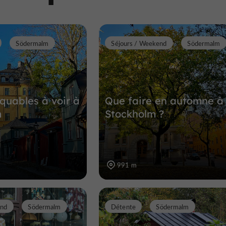
963 m
Södermalm
Séjours / Weekend
Södermalm
uables à voir à
Que faire en automne à
m
Stockholm ?
991 m
end
Södermalm
Détente
Södermalm