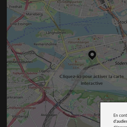
Cliquez-ici pour activer la carte
interactive
En cont
d'audie
déposen