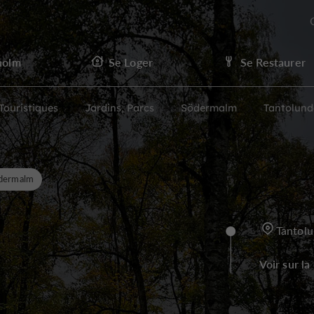
holm
Se Loger
Se Restaurer
 Touristiques
Jardins, Parcs
Södermalm
Tantolund
dermalm
Tantol
Voir sur la