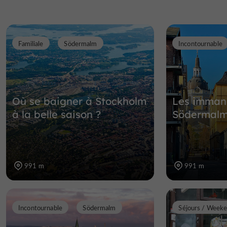
Familiale
Södermalm
Incontournable
Où se baigner à Stockholm
Les immanq
à la belle saison ?
Södermal
991 m
991 m
Incontournable
Södermalm
Séjours / Week