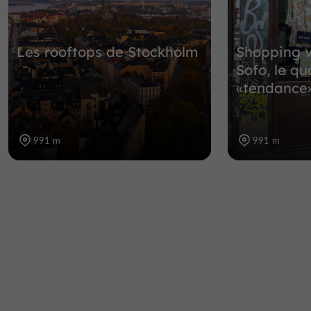
Les rooftops de Stockholm
Shopping 
Sofo, le qu
«tendance
991 m
991 m