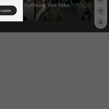
Fontaine Tors fiske
accepte
Bâtiments et Monuments Historiques à
Södermalm
962 m
Jardins, Parcs
Södermalm
Fatbursparken
Jardins, Parcs à Södermalm