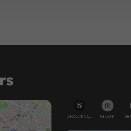
rs
Découvrir Stockholm
Se Loger
Se 