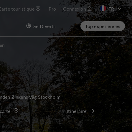
Carte touristique
Pro
Connexion
EN
Se Divertir
Top expériences
en
unden Zinkens Väg Stockholm
 carte
Itinéraire