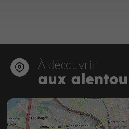
À découvrir
aux alentou