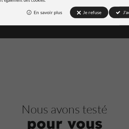
Rosenlunds­parken
En savoir plus
Je refuse
J'
Jardins, Parcs à Södermalm
942 m
Jardins, Parcs
Södermalm
Mariatorget
Nous avons testé
pour vous
Jardins, Parcs à Södermalm