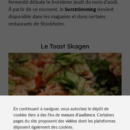
fermenté débute le troisième jeudi du mois d'août.
Surströmming
À partir de ce moment, le
devient
disponible dans les magasins et dans certains
restaurants de Stockholm.
Le Toast Skagen
En continuant à naviguer, vous autorisez le dépôt de
cookies tiers à des fins de
mesure d'audience
. Certaines
pages du site proposent des
vidéos
dont les plateformes
déposent également des cookies.