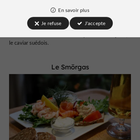
En savoir plus
Ce hors-d'œuvre froid consiste en un morceau de
pain grillé croustillant garni d’un mélange de
Je refuse
J'accepte
crevettes, de mayonnaise, d'aneth et de citron,
surmonté d'un dôme d'œufs de poisson : le löjrom,
le caviar suédois.
Le Smörgas