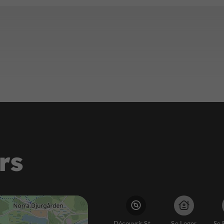
rs
Découvrir Stockholm
Se Loger
Se 