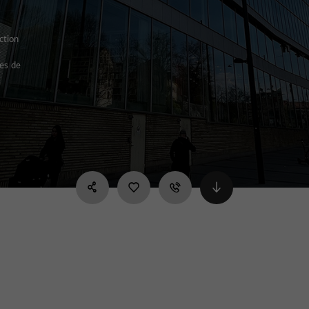
ction
e
mes de