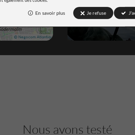
En savoir plus
Je refuse
J'
Kentaur - sculpture
Bâtiments et Monuments Historique
Vasastan
420 m
Jardins, Parcs
Kungsholmen
Kronobergs­parken
Nous avons testé