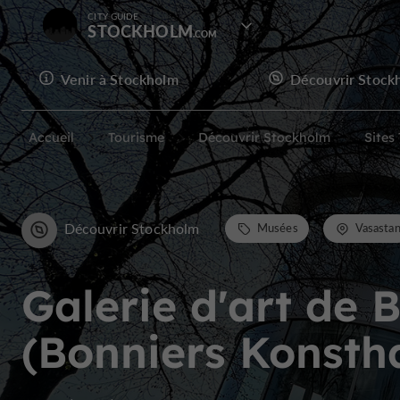
CITY GUIDE
STOCKHOLM
Venir à Stockholm
Découvrir Stock
Accueil
Tourisme
Découvrir Stockholm
Sites
Découvrir Stockholm
Musées
Vasasta
Galerie d'art de 
(Bonniers Konstha