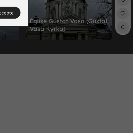
accepte
Église Gustaf Vasa (Gustaf
Vasa Kyrka)
s à
Bâtiments et Monuments Historiques à
Vasastan
651 m
Jardins, Parcs
Vasastan
Tegnérlunden