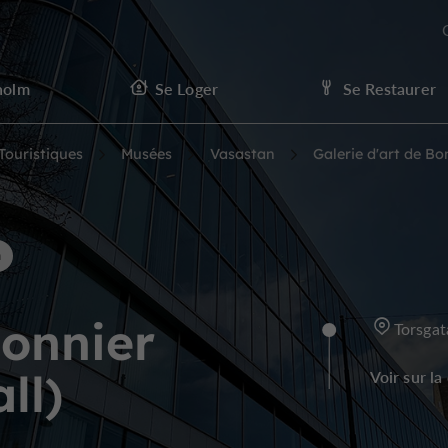
holm
Se Loger
Se Restaurer
 Touristiques
Musées
Vasastan
Galerie d'art de Bo
n
Bonnier
Torsga
ll)
Voir sur la