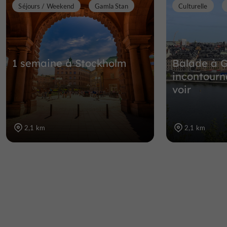
Séjours / Weekend
Gamla Stan
Culturelle
1 semaine à Stockholm
Balade à G
incontourn
voir
2,1 km
2,1 km