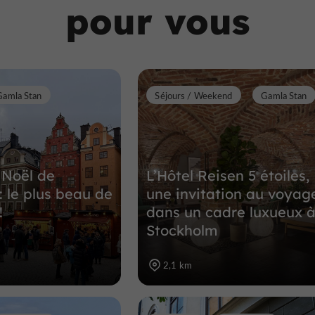
pour vous
Jardins, Parcs à Kungsholmen
675 m
Gamla Stan
Séjours / Weekend
Gamla Stan
 Noël de
L’Hôtel Reisen 5 étoiles,
: le plus beau de
une invitation au voyag
!
dans un cadre luxueux 
Stockholm
2,1 km