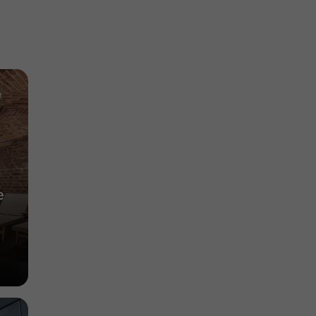
Jardins, Parcs à Vasastan
685 m
e
à