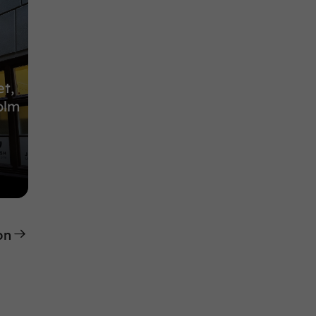
t,
olm
on