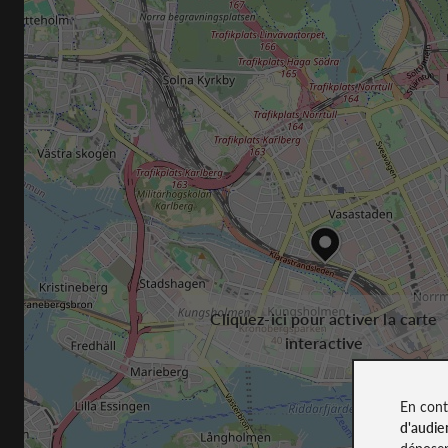
Cliquez-ici pour activer la carte
interactive
En cont
d'audie
déposen