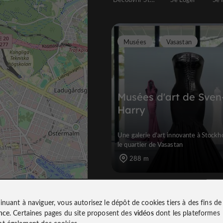
Musées
Vasastan
Musées d'art de Sven
Harry
Une galerie d’art innovante à Stock
le quartier de Vasastan
288 m
inuant à naviguer, vous autorisez le dépôt de cookies tiers à des fins d
B
âtiments et Monuments Historiques
nce
. Certaines pages du site proposent des
vidéos
dont les plateformes
t également des cookies.