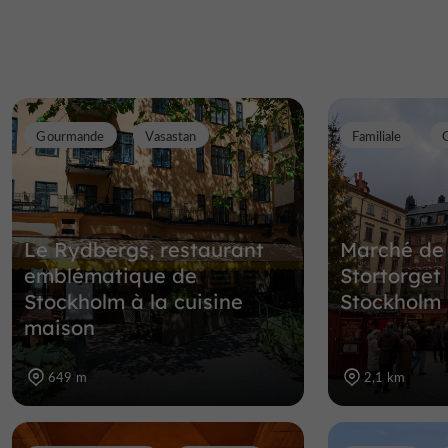
Gourmande
Vasastan
Familiale
Le Rydbergs, restaurant
Marché de
emblématique de
Stortorget 
Stockholm à la cuisine
Stockholm 
maison
649 m
2,1 km