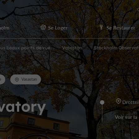
holm
Se Loger
Se Restaurer
lus beaux points de vue
Vasastan
Stockholm Observat
e
Vasastan
vatory
Drottn
Voir sur la