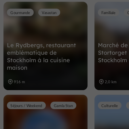
Gourmande
Vasastan
Familiale
Le Rydbergs, restaurant
Marché de
emblématique de
Stortorget 
Stockholm à la cuisine
Stockholm 
maison
916 m
2,0 km
Séjours / Weekend
Gamla Stan
Culturelle