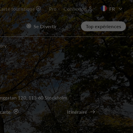
Carte touristique
Pro
Connexion
EN
Se Divertir
Top expériences
ory
inggatan 120, 113 60 Stockholm
 carte
Itinéraire