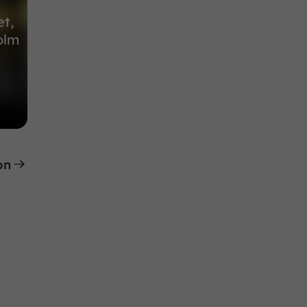
t,
olm
on