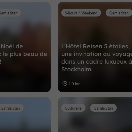
Gamla Stan
Séjours / Weekend
Gamla Stan
 Noël de
L’Hôtel Reisen 5 étoiles,
: le plus beau de
une invitation au voyag
!
dans un cadre luxueux 
Stockholm
2,0 km
Gamla Stan
Culturelle
Gamla Stan