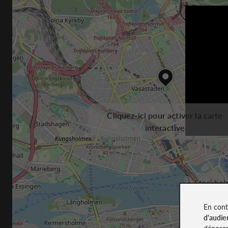
Cliquez-ici pour activer la carte
interactive
En cont
d'audie
déposen